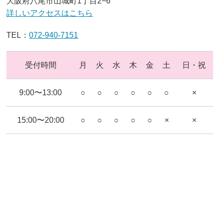
大阪府八尾市山城町1丁目2−6
詳しいアクセスはこちら
TEL：
072-940-7151
受付時間
月
火
水
木
金
土
日・祝
9:00〜13:00
○
○
○
○
○
○
×
15:00〜20:00
○
○
○
○
○
×
×